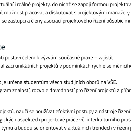
rtuální i reálné projekty, do nichž se zapojí formou projekto
t možnost pracovat a diskutovat s projektovými manažery 
se zástupci a členy asociací projektového řízení působícími
ce
nti postaví čelem k výzvám současné praxe – zajistit
alizací unikátních projektů v podmínkách rychle se měnícíh
t je určena studentům všech studijních oborů na VŠE.
gram znalostí, rozvoje dovedností pro řízení projektů a příp
rojektů, naučí se používat efektivní postupy a nástroje řízení
gických aspektech projektové práce vč. interkulturního pros
ýmu a budou se orientovat v aktuálních trendech v řízení 