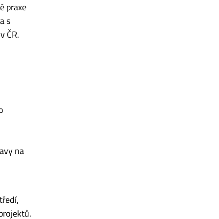
vé praxe
a s
 v ČR.
o
ravy na
tředí,
projektů.