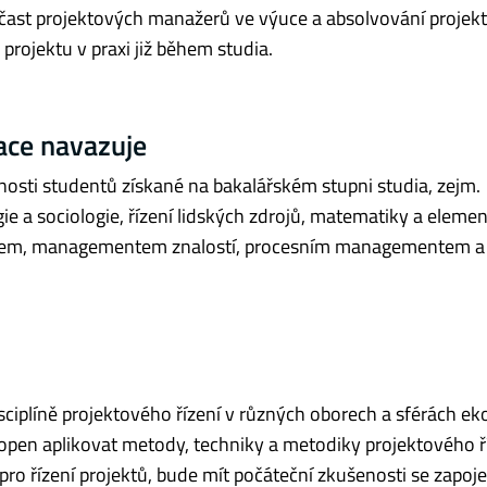
e účast projektových manažerů ve výuce a absolvování projek
 projektu v praxi již během studia.
ace navazuje
dnosti studentů získané na bakalářském stupni studia, zejm.
 a sociologie, řízení lidských zdrojů, matematiky a elemen
entem, managementem znalostí, procesním managementem a
sciplíně projektového řízení v různých oborech a sférách e
open aplikovat metody, techniky a metodiky projektového ří
pro řízení projektů, bude mít počáteční zkušenosti se zapoj