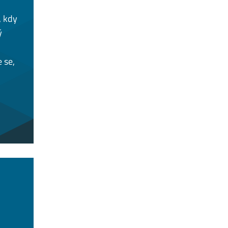
, kdy
ý
 se,