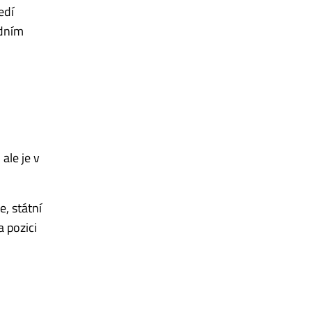
edí
odním
ale je v
, státní
 pozici