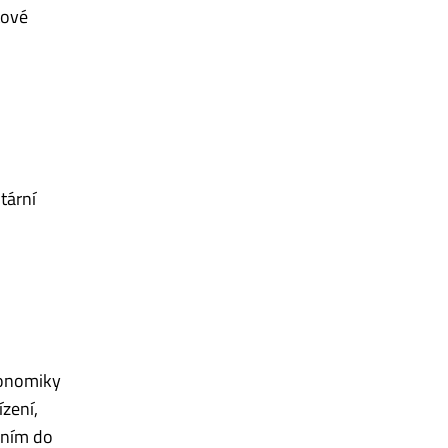
tové
tární
konomiky
zení,
ením do