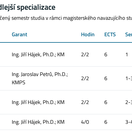
ejší specializace
ený semestr studia v rámci magisterského navazujícího st
Garant
Hodin
ECTS
Se
Ing. Jiří Hájek, Ph.D.; KM
2/2
6
1
Ing. Jaroslav Petrů, Ph.D.;
2/2
6
1-
KMPS
Ing. Jiří Hájek, Ph.D.; KM
2/2
6
2-
Ing. Jiří Hájek, Ph.D.; KM
4/0
6
3-