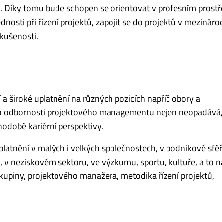
i. Díky tomu bude schopen se orientovat v profesním prostř
sti při řízení projektů, zapojit se do projektů v mezinár
zkušenosti.
í a široké uplatnění na různých pozicích napříč obory a
o odbornosti projektového managementu nejen neopadává, 
odobé kariérní perspektivy.
latnění v malých i velkých společnostech, v podnikové sféře
 v neziskovém sektoru, ve výzkumu, sportu, kultuře, a to na
kupiny, projektového manažera, metodika řízení projektů,