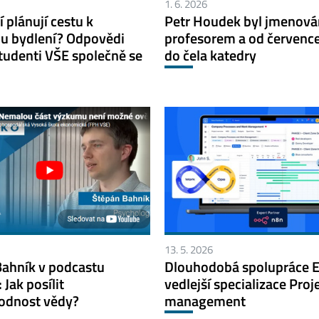
1. 6. 2026
í plánují cestu k
Petr Houdek byl jmenová
mu bydlení? Odpovědi
profesorem a od července
studenti VŠE společně se
do čela katedry
13. 5. 2026
Bahník v podcastu
Dlouhodobá spolupráce E
 Jak posílit
vedlejší specializace Pro
odnost vědy?
management