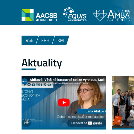
VŠE
FPH
KM
Aktuality