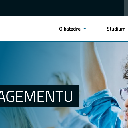
O katedře
Studium
AGEMENTU