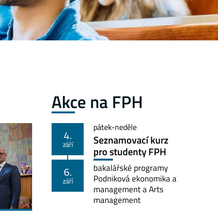
Akce na FPH
pátek
-
neděle
4.
Seznamovací kurz
září
pro studenty FPH
bakalářské programy
6.
Podniková ekonomika a
září
management a Arts
management