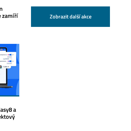
n
 zamíří
Zobrazit další akce
asy8 a
jektový