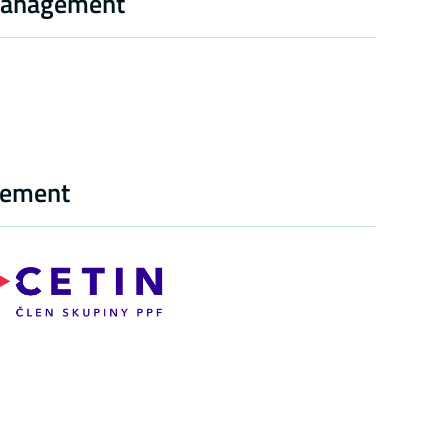
 management
agement