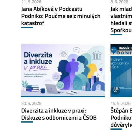
11. 6. 2026
8. 6. 2026
Jana Abíková v Podcastu
Jak mlad
Podniko: Poučme se z minulých
vlastní
katastrof
hledali 
Spořkou
30. 5. 2026
15. 5. 2026
Diverzita a inkluze v praxi:
Štěpán 
Diskuze s odbornicemi z ČSOB
Podniko:
důvěryh