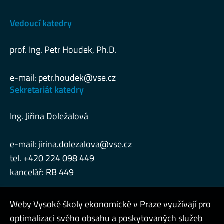
Vedoucí katedry
prof. Ing. Petr Houdek, Ph.D.
e-mail:
petr.houdek@vse.cz
Sekretariát katedry
Ing. Jiřina Doležalová
e-mail:
jirina.dolezalova@vse.cz
tel. +420 224 098 449
kancelář: RB 449
Weby Vysoké školy ekonomické v Praze využívají pro
optimalizaci svého obsahu a poskytovaných služeb
Konzultační hodiny