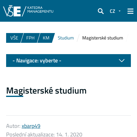
CZ
Hledat
VŠE
FPH
KM
Studium
Magisterské studium
- Navigace: vyberte -
Magisterské studium
Autor:
xbarp49
Poslední aktualizace:
14. 1. 2020