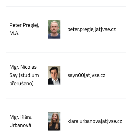
Peter Preglej,
peter.preglej[at]vse.cz
M.A.
Mgr. Nicolas
Say (studium
sayn00[at]vse.cz
přerušeno)
Mgr. Klára
klara.urbanova[at]vse.cz
Urbanová