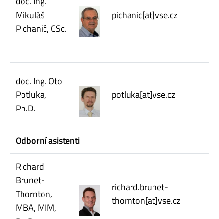
doc. Ing.
Mikuláš
pichanic[at]vse.cz
Pichanič, CSc.
doc. Ing. Oto
Potluka,
potluka[at]vse.cz
Ph.D.
Odborní asistenti
Richard
Brunet-
richard.brunet-
Thornton,
thornton[at]vse.cz
MBA, MIM,