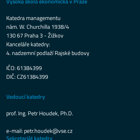
Vysoká škola ekonomická v Praze
Katedra managementu
nám. W. Churchilla 1938/4
130 67 Praha 3 - Žižkov
Kanceláře katedry:
4. nadzemní podlaží Rajské budovy
IČO: 61384399
DIČ: CZ61384399
Vedoucí katedry
prof. Ing. Petr Houdek, Ph.D.
e-mail:
petr.houdek@vse.cz
Sekretariát katedry