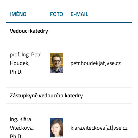
JMÉNO
FOTO
E-MAIL
Vedoucí katedry
prof. Ing. Petr
Houdek,
petr.houdek[at]vse.cz
Ph.D.
Zástupkyně vedoucího katedry
Ing. Klára
Vítečková,
klara.viteckova[at]vse.cz
Ph.D.