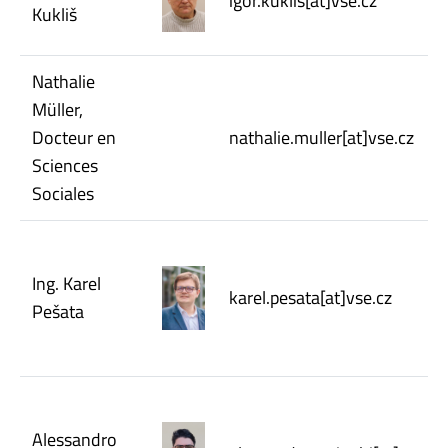
igor.kuklis[at]vse.cz
Kukliš
Nathalie
Müller,
Docteur en
nathalie.muller[at]vse.cz
Sciences
Sociales
Ing. Karel
karel.pesata[at]vse.cz
Pešata
Alessandro