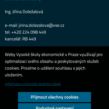
Ing. Jiřina Doležalová
e-mail:
jirina.dolezalova@vse.cz
tel. +420 224 098 449
kancelář: RB 449
Weby Vysoké školy ekonomické v Praze využívají pro
optimalizaci svého obsahu a poskytovaných služeb
Konzultační hodiny
cookies. Prosíme o udělení souhlasu s jejich
Admin
uložením.
Cookies a ochrana osobních údajů
Informace o ochraně osobních údajů
Přístupnost webu
Přijmout všechny cookies
Vysoký kontrast
Podrobné nastavení