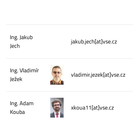
Ing. Jakub
jakub.jech[at]vse.cz
Jech
Ing. Vladimír
vladimir.jezek[at]vse.cz
Ježek
Ing. Adam
xkoua11[at]vse.cz
Kouba