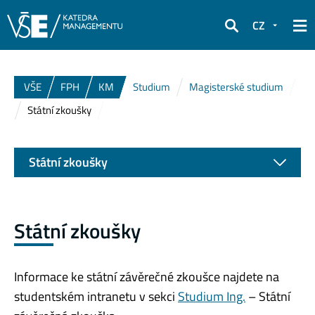
CZ
Hledat
VŠE
FPH
KM
Studium
Magisterské studium
Státní zkoušky
Státní zkoušky
Státní zkoušky
Informace ke státní závěrečné zkoušce najdete na
studentském intranetu v sekci
Studium Ing.
– Státní