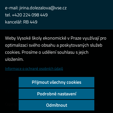
e-mail:
jirina.dolezalova@vse.cz
tel. +420 224 098 449
kancelář: RB 449
Weby Vysoké školy ekonomické v Praze využívají pro
optimalizaci svého obsahu a poskytovaných služeb
Konzultační hodiny
cookies. Prosíme o udělení souhlasu s jejich
Admin
uložením.
Cookies a ochrana osobních údajů
Informace o ochraně osobních údajů
Přístupnost webu
Přijmout všechny cookies
Vysoký kontrast
Podrobné nastavení
Copyright © 2000 - 2026 Vysoká škola ekonomická v Praze
Odmítnout