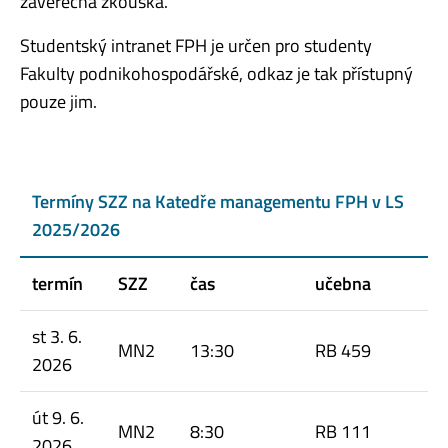
závěrečná zkouška.
Studentský intranet FPH je určen pro studenty
Fakulty podnikohospodářské, odkaz je tak přístupný
pouze jim.
Termíny SZZ na Katedře managementu FPH v LS
2025/2026
termín
SZZ
čas
učebna
st 3. 6.
MN2
13:30
RB 459
2026
út 9. 6.
MN2
8:30
RB 111
2026