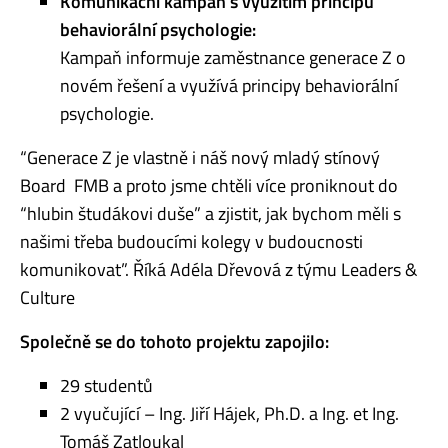
Komunikační kampaň s využitím principů
behaviorální psychologie:
Kampaň informuje zaměstnance generace Z o
novém řešení a využívá principy behaviorální
psychologie.
“Generace Z je vlastně i náš nový mladý stínový
Board FMB a proto jsme chtěli více proniknout do
“hlubin študákovi duše” a zjistit, jak bychom měli s
našimi třeba budoucími kolegy v budoucnosti
komunikovat”. Říká Adéla Dřevová z týmu Leaders &
Culture
Společně se do tohoto projektu zapojilo:
29 studentů
2 vyučující – Ing. Jiří Hájek, Ph.D. a Ing. et Ing.
Tomáš Zatloukal