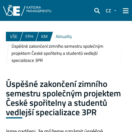
CZ
Hledat
VŠE
FPH
KM
Aktuality
Úspěšné zakončení zimního semestru společným
projektem České spořitelny a studentů vedlejší
specializace 3PR
Úspěšné zakončení zimního
semestru společným projektem
České spořitelny a studentů
vedlejší specializace 3PR
Jsme nadšeni, že můžeme oznámit úspěšné