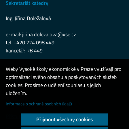
Sekretariát katedry
Ing. Jiřina Doležalová
e-mail:
jirina.dolezalova@vse.cz
tel. +420 224 098 449
kancelář: RB 449
Weby Vysoké školy ekonomické v Praze využívají pro
optimalizaci svého obsahu a poskytovaných služeb
Konzultační hodiny
cookies. Prosíme o udělení souhlasu s jejich
Admin
uložením.
Cookies a ochrana osobních údajů
Informace o ochraně osobních údajů
Přístupnost webu
Přijmout všechny cookies
Vysoký kontrast