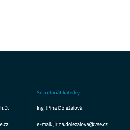
Sekretariát katedry
Ph.D.
Ing. Jiřina Doležalová
e.cz
e-mail:
jirina.dolezalova@vse.cz