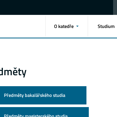
O katedře
Studium
dměty
Předměty bakalářského studia
Předměty magisterského studia