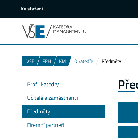
Ke stažení
VŠE
FPH
KM
O katedře
Předměty
Pře
Profil katedry
Učitelé a zaměstnanci
Předměty
Firemní partneři