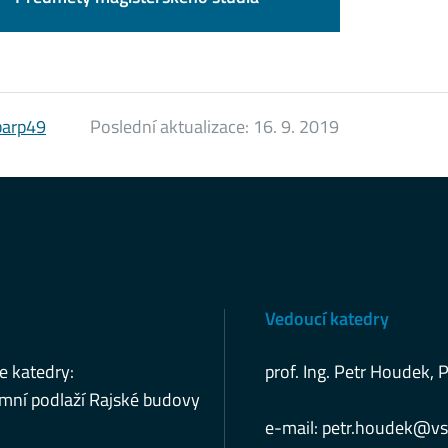
barp49
Poslední aktualizace:
16. 9. 2019
Vedoucí katedry
e katedry:
prof. Ing. Petr Houdek, 
mní podlaží Rajské budovy
e-mail:
petr.houdek@vs