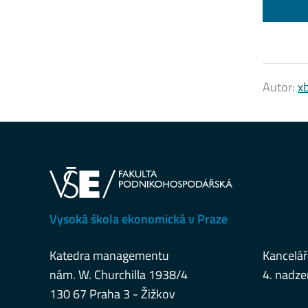
Autor:
x
Vysoká škola ekonomická v Praze
Katedra managementu
Kancelář
nám. W. Churchilla 1938/4
4. nadze
130 67 Praha 3 - Žižkov