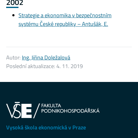
2002
Strategie a ekonomika v bezpečnostním
systému České republiky – Antušák, E.
Autor:
Ing. Jiřina Doležalová
Poslední aktualizace:
4. 11. 2019
Vysoká škola ekonomická v Praze