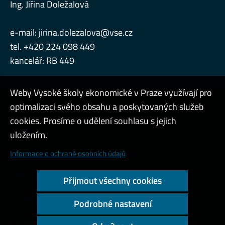
Ing. Jiřina Doležalová
e-mail:
jirina.dolezalova@vse.cz
tel. +420 224 098 449
kancelář: RB 449
Weby Vysoké školy ekonomické v Praze využívají pro
optimalizaci svého obsahu a poskytovaných služeb
Konzultační hodiny
cookies. Prosíme o udělení souhlasu s jejich
Admin
uložením.
Cookies a ochrana osobních údajů
Informace o ochraně osobních údajů
Přístupnost webu
Přijmout všechny cookies
Vysoký kontrast
Podrobné nastavení
Copyright © 2000 - 2026 Vysoká škola ekonomická v Praze