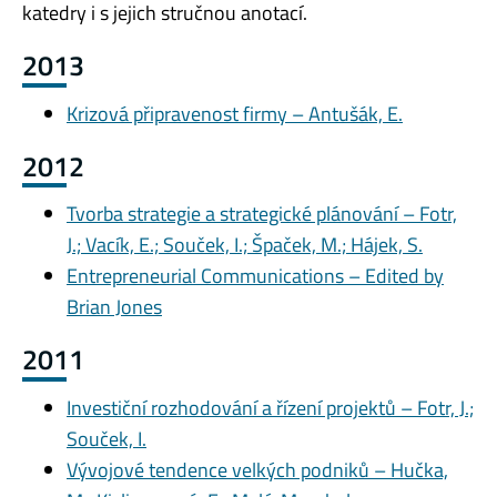
katedry i s jejich stručnou anotací.
2013
Krizová připravenost firmy – Antušák, E.
2012
Tvorba strategie a strategické plánování – Fotr,
J.; Vacík, E.; Souček, I.; Špaček, M.; Hájek, S.
Entrepreneurial Communications – Edited by
Brian Jones
2011
Investiční rozhodování a řízení projektů – Fotr, J.;
Souček, I.
Vývojové tendence velkých podniků – Hučka,