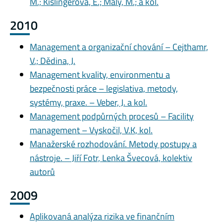
M.; Kislingerová, E.; Malý, M.; a kol.
2010
Management a organizační chování – Cejthamr,
V.; Dědina, J.
Management kvality, environmentu a
bezpečnosti práce – legislativa, metody,
systémy, praxe. – Veber, J. a kol.
Management podpůrných procesů – Facility
management – Vyskočil, V.K, kol.
Manažerské rozhodování. Metody postupy a
nástroje. – Jiří Fotr, Lenka Švecová, kolektiv
autorů
2009
Aplikovaná analýza rizika ve finančním