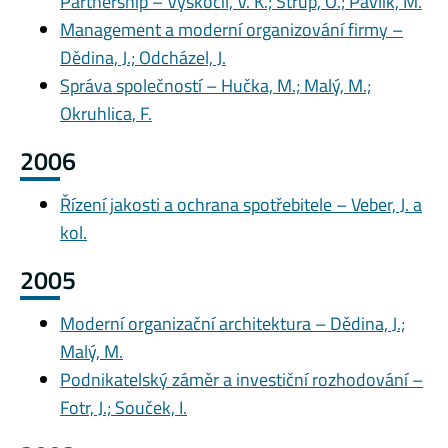
Partnership – Vyskočil, V. K.; Štrup, O.; Pavlík, M.
Management a moderní organizování firmy –
Dědina, J.; Odcházel, J.
Správa společností – Hučka, M.; Malý, M.;
Okruhlica, F.
2006
Řízení jakosti a ochrana spotřebitele – Veber, J. a
kol.
2005
Moderní organizační architektura – Dědina, J.;
Malý, M.
Podnikatelský záměr a investiční rozhodování –
Fotr, J.; Souček, I.