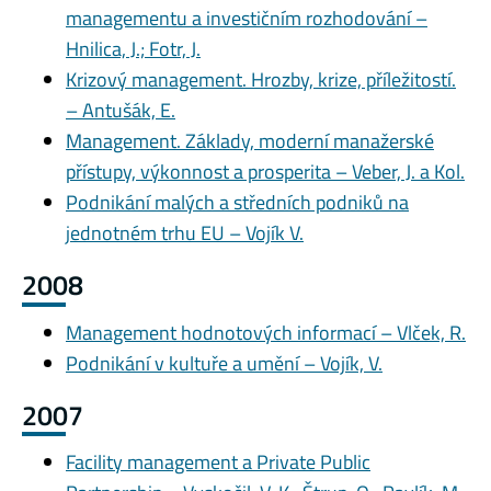
managementu a investičním rozhodování –
Hnilica, J.; Fotr, J.
Krizový management. Hrozby, krize, příležitostí.
– Antušák, E.
Management. Základy, moderní manažerské
přístupy, výkonnost a prosperita – Veber, J. a Kol.
Podnikání malých a středních podniků na
jednotném trhu EU – Vojík V.
2008
Management hodnotových informací – Vlček, R.
Podnikání v kultuře a umění – Vojík, V.
2007
Facility management a Private Public