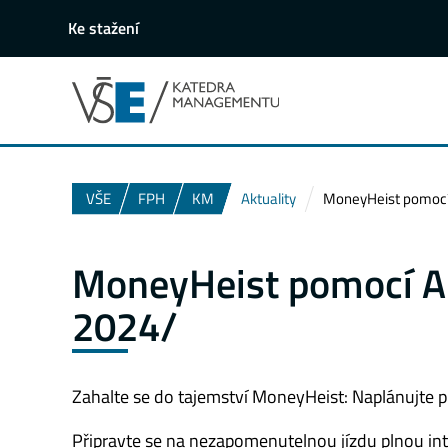
Ke stažení
VŠE
FPH
KM
Aktuality
MoneyHeist pomocí A
MoneyHeist pomocí AI 
2024/
Zahalte se do tajemství MoneyHeist: Naplánujte p
Připravte se na nezapomenutelnou jízdu plnou intr