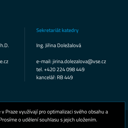
Sekretariát katedry
Ph.D.
Ing. Jiřina Doležalová
e.cz
e-mail:
jirina.dolezalova@vse.cz
tel. +420 224 098 449
kancelář: RB 449
 Praze využívají pro optimalizaci svého obsahu a
rosíme o udělení souhlasu s jejich uložením.
sobních údajů
Přístupnost webu
Vysoký kontrast