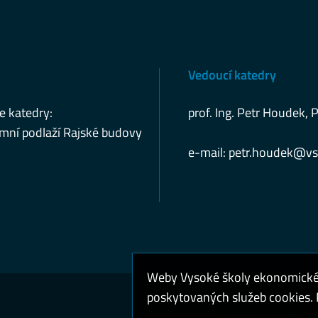
Vedoucí katedry
e katedry:
prof. Ing. Petr Houdek, 
mní podlaží Rajské budovy
e-mail:
petr.houdek@vs
Weby Vysoké školy ekonomické v
poskytovaných služeb cookies. P
Cookies a ochrana o