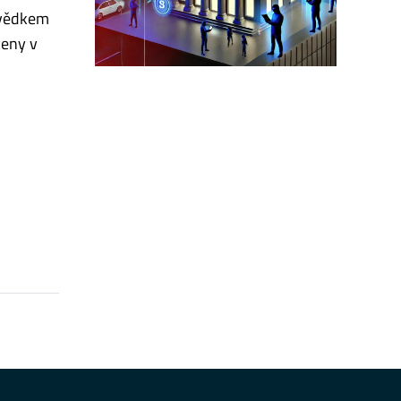
svědkem
ceny v