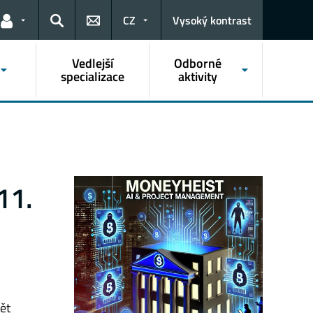
CZ
Vysoký kontrast
Odkazy pro uživatele
Hledat
Vedlejší
Odborné
specializace
aktivity
11.
ět