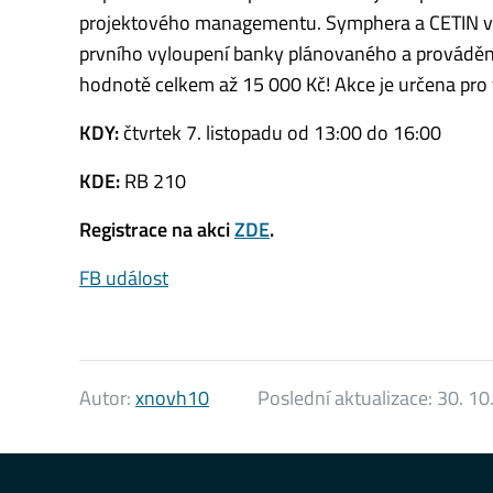
projektového managementu. Symphera a CETIN vám
prvního vyloupení banky plánovaného a provádě
hodnotě celkem až 15 000 Kč! Akce je určena pro
KDY:
čtvrtek 7. listopadu od 13:00 do 16:00
KDE:
RB 210
Registrace na akci
ZDE
.
FB událost
Autor:
xnovh10
Poslední aktualizace:
30. 10