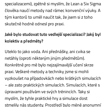
specializacemi), zpětně si myslím, že Lean a Six Sigma
člověka naučí metody nad rámec konvenční výuky. A
tým kantorů to uměl naučit tak, že jsem si z toho
skutečně hodně odnesl pro praxi.
Jaké bylo studovat tuto vedlejší specializaci? Jaký byl
kolektiv a předměty?
Uteklo to jako voda. Ani přednášky, ani cvika se
netáhly (oproti některým jiným předmětům).
Konkrétně pro mě bylo nejzajímavější učení skrze
praxi. Veškeré metody a techniky jsme si mohli
vyzkoušet na případovkách nebo krátkých simulacích
– ale zato praktických simulacích. Simulacích, které s
úpravami používám ve svých trénincích. Taky si
myslím, že tyhle praktické hry a simulace dost
stmelily nás studenty. Prostředí bylo méně anonymní