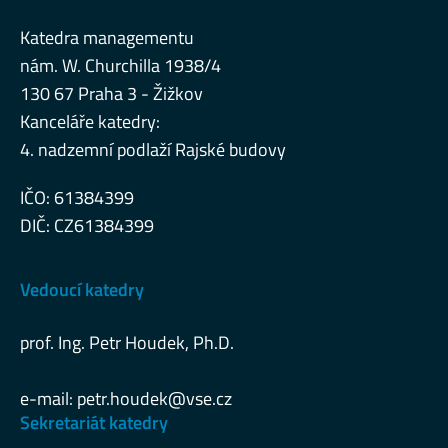
Katedra managementu
nám. W. Churchilla 1938/4
130 67 Praha 3 - Žižkov
Kanceláře katedry:
4. nadzemní podlaží Rajské budovy
IČO: 61384399
DIČ: CZ61384399
Vedoucí katedry
prof. Ing. Petr Houdek, Ph.D.
e-mail:
petr.houdek@vse.cz
Sekretariát katedry