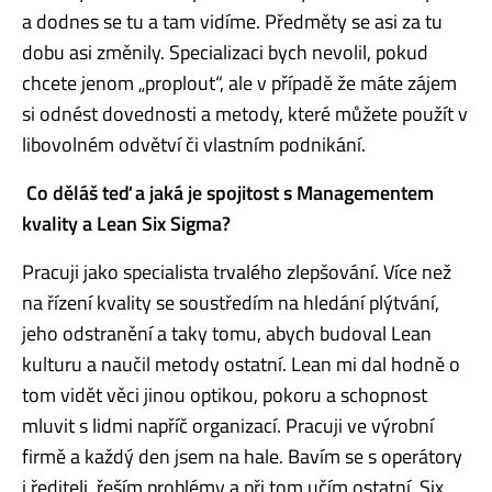
a dodnes se tu a tam vidíme. Předměty se asi za tu
dobu asi změnily. Specializaci bych nevolil, pokud
chcete jenom „proplout“, ale v případě že máte zájem
si odnést dovednosti a metody, které můžete použít v
libovolném odvětví či vlastním podnikání.
Co děláš teď a jaká je spojitost s Managementem
kvality a Lean Six Sigma?
Pracuji jako specialista trvalého zlepšování. Více než
na řízení kvality se soustředím na hledání plýtvání,
jeho odstranění a taky tomu, abych budoval Lean
kulturu a naučil metody ostatní. Lean mi dal hodně o
tom vidět věci jinou optikou, pokoru a schopnost
mluvit s lidmi napříč organizací. Pracuji ve výrobní
firmě a každý den jsem na hale. Bavím se s operátory
i řediteli, řeším problémy a při tom učím ostatní. Six