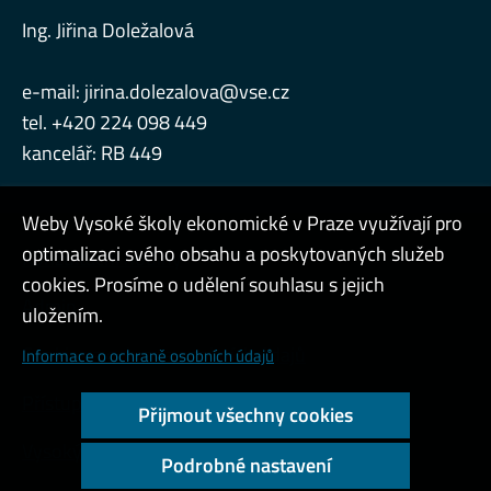
Ing. Jiřina Doležalová
e-mail:
jirina.dolezalova@vse.cz
tel. +420 224 098 449
kancelář: RB 449
Weby Vysoké školy ekonomické v Praze využívají pro
optimalizaci svého obsahu a poskytovaných služeb
Konzultační hodiny
cookies. Prosíme o udělení souhlasu s jejich
Admin
uložením.
Cookies a ochrana osobních údajů
Informace o ochraně osobních údajů
Přístupnost webu
Přijmout všechny cookies
Vysoký kontrast
Podrobné nastavení