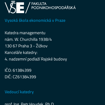
Vysoká škola ekonomická v Praze
Katedra managementu
nám. W. Churchilla 1938/4
130 67 Praha 3 - Žižkov
Kanceláře katedry:
4. nadzemní podlaží Rajské budovy
IČO: 61384399
DIČ: CZ61384399
Vedoucí katedry
prof. Ing. Petr Houdek, Ph.D.