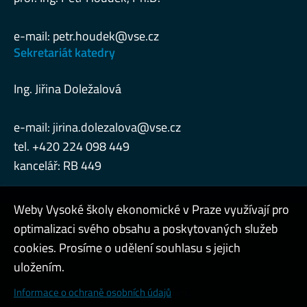
e-mail:
petr.houdek@vse.cz
Sekretariát katedry
Ing. Jiřina Doležalová
e-mail:
jirina.dolezalova@vse.cz
tel. +420 224 098 449
kancelář: RB 449
Weby Vysoké školy ekonomické v Praze využívají pro
optimalizaci svého obsahu a poskytovaných služeb
Konzultační hodiny
cookies. Prosíme o udělení souhlasu s jejich
Admin
uložením.
Cookies a ochrana osobních údajů
Informace o ochraně osobních údajů