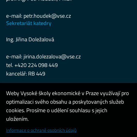
e-mail:
petr.houdek@vse.cz
Sekretariát katedry
Ing. Jiřina Doležalová
e-mail:
jirina.dolezalova@vse.cz
tel. +420 224 098 449
kancelář: RB 449
Weby Vysoké školy ekonomické v Praze využívají pro
optimalizaci svého obsahu a poskytovaných služeb
Konzultační hodiny
cookies. Prosíme o udělení souhlasu s jejich
Admin
uložením.
Cookies a ochrana osobních údajů
Informace o ochraně osobních údajů