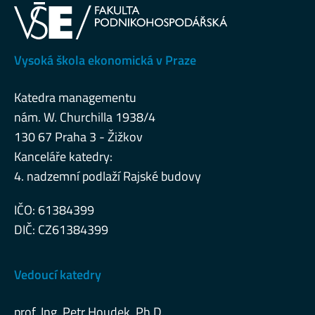
Vysoká škola ekonomická v Praze
Katedra managementu
nám. W. Churchilla 1938/4
130 67 Praha 3 - Žižkov
Kanceláře katedry:
4. nadzemní podlaží Rajské budovy
IČO: 61384399
DIČ: CZ61384399
Vedoucí katedry
prof. Ing. Petr Houdek, Ph.D.