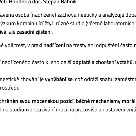
Petr Houdek a doc. Štěpán Bahník
.
tavená osoba (nadřízený) zachová neeticky a analyzuje dopa
Výzkum kombinující čtyři různé studie (včetně laboratorních
ivá
, ale
zásadní zjištění
.
 volí trest, v praxi
nadřízení
na tresty ani odpuštění často
í nadřízeného často k jeho další
odplatě a zhoršení vztahů
,
a neetické chování je
vyhýbání se
, což odráží snahu zaměstn
ostředí.
k chráněn svou mocenskou pozicí, běžné mechanismy morál
ad na studium zneužívání moci na pracovišti a nastavení vnit