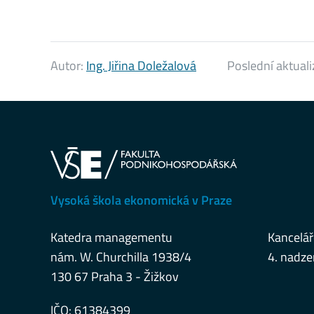
Autor:
Ing. Jiřina Doležalová
Poslední aktual
Vysoká škola ekonomická v Praze
Katedra managementu
Kancelář
nám. W. Churchilla 1938/4
4. nadze
130 67 Praha 3 - Žižkov
IČO: 61384399