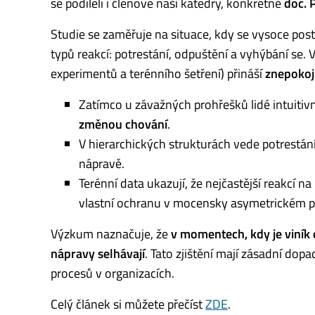
se podíleli i členové naší katedry, konkrétně
doc. 
Studie se zaměřuje na situace, kdy se vysoce pos
typů reakcí: potrestání, odpuštění a vyhýbání se. 
experimentů a terénního šetření) přináší
znepokoj
Zatímco u závažných prohřešků lidé intuitivně
změnou chování
.
V hierarchických strukturách vede potrestán
nápravě.
Terénní data ukazují, že nejčastější reakcí n
vlastní ochranu v mocensky asymetrickém pr
Výzkum naznačuje, že
v momentech, kdy je viní
nápravy selhávají
. Tato zjištění mají zásadní dop
procesů v organizacích.
Celý článek si můžete přečíst
ZDE
.