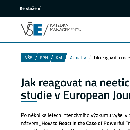
Ke stažení
VŠE
FPH
KM
Aktuality
Jak reagovat na nee
Jak reagovat na neeti
studie v European Jou
Po několika letech intenzivního výzkumu vyšel v 
názvem
„How to React in the Case of Powerful T