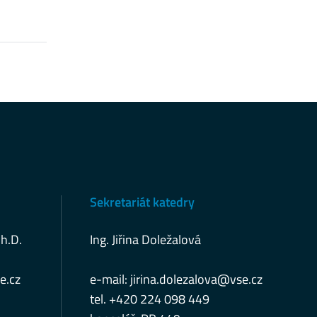
Sekretariát katedry
Ph.D.
Ing. Jiřina Doležalová
e.cz
e-mail:
jirina.dolezalova@vse.cz
tel. +420 224 098 449