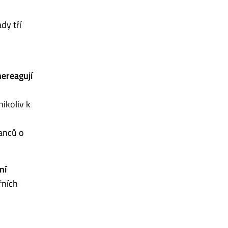
dy tří
nereagují
 nikoliv k
anců o
ní
řních