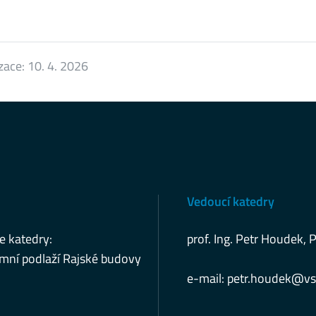
izace:
10. 4. 2026
Vedoucí katedry
e katedry:
prof. Ing. Petr Houdek, 
mní podlaží Rajské budovy
e-mail:
petr.houdek@vs