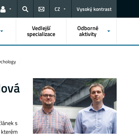
CZ
Vysoký kontrast
Odkazy pro uživatele
Hledat
Vedlejší
Odborné
specializace
aktivity
ychology
Nová
článek s
a kterém